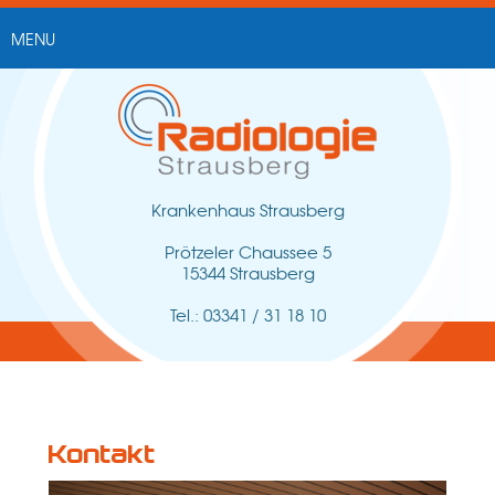
MENU
Über uns
Unsere Ärzte
Diagnostik
Krankenhaus Strausberg
Früherkennung
Prötzeler Chaussee 5
15344 Strausberg
Jobs und Karriere
Tel.: 03341 / 31 18 10
Kontakt
Impressum
Kontakt
Datenschutz